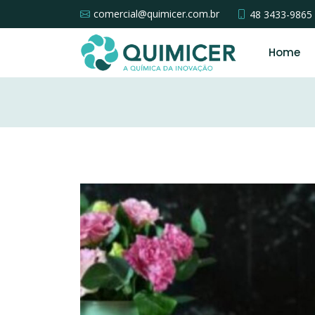
comercial@quimicer.com.br
48 3433-9865
Home